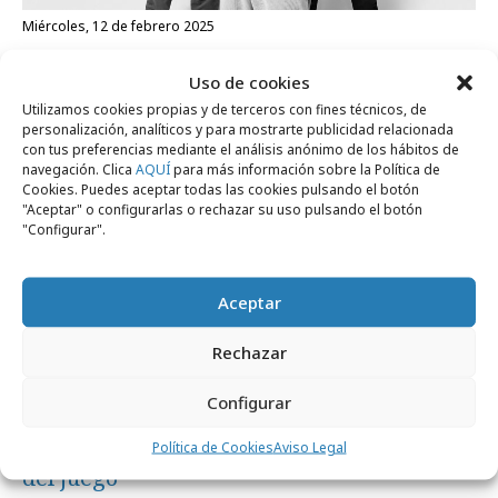
miércoles, 12 de febrero 2025
Melic, nueva agencia publicitaria de
Uso de cookies
pensamiento global
Utilizamos cookies propias y de terceros con fines técnicos, de
personalización, analíticos y para mostrarte publicidad relacionada
con tus preferencias mediante el análisis anónimo de los hábitos de
Agencias
navegación. Clica
AQUÍ
para más información sobre la Política de
Cookies. Puedes aceptar todas las cookies pulsando el botón
"Aceptar" o configurarlas o rechazar su uso pulsando el botón
"Configurar".
Aceptar
Rechazar
Configurar
jueves, 16 de enero 2025
Melic: creatividad que cambia las reglas
Política de Cookies
Aviso Legal
del juego