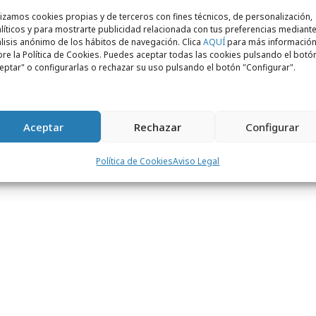
Bancos de Alimentos
. El objetivo con esta
lizamos cookies propias y de terceros con fines técnicos, de personalización,
na de más de 18.000 emojis hasta llegar a
líticos y para mostrarte publicidad relacionada con tus preferencias mediante
 equivalentes a más de 18.000 packs de queso
lisis anónimo de los hábitos de navegación. Clica
AQUÍ
para más informació
re la Política de Cookies. Puedes aceptar todas las cookies pulsando el botó
incluirán en las bolsas que los bancos de
eptar" o configurarlas o rechazar su uso pulsando el botón "Configurar".
familias más necesitadas.
l compromiso que la marca El Ventero tiene
Aceptar
Rechazar
Configurar
Federación Española de Bancos de Alimentos
0 familias que lo necesitan gracias a la
Política de Cookies
Aviso Legal