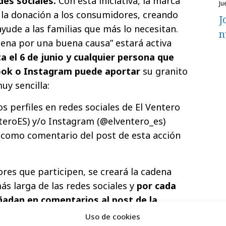
des sociales.
Con esta iniciativa, la marca
j
 la donación a los consumidores, creando
J
yude a las familias que más lo necesitan.
n
dena por una buena causa” estará activa
a el 6 de junio y cualquier persona que
book o Instagram puede aportar
su granito
y sencilla:
os perfiles en redes sociales de El Ventero
eroES) y/o Instagram (@elventero_es)
como comentario del post de esta acción
res que participen, se creará la cadena
ás larga de las redes sociales y
por cada
ñadan en comentarios al post de la
romete a donar queso El Ventero a la
Uso de cookies