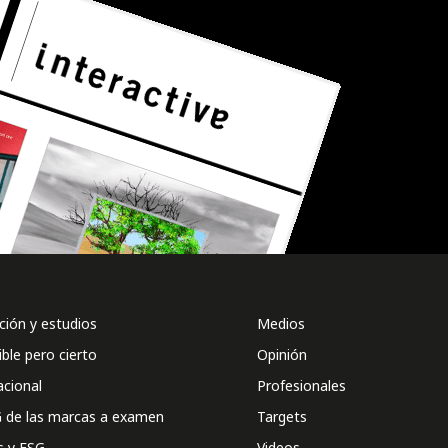
ión y estudios
Medios
ible pero cierto
Opinión
acional
Profesionales
 de las marcas a examen
Targets
s y ESG
Videos