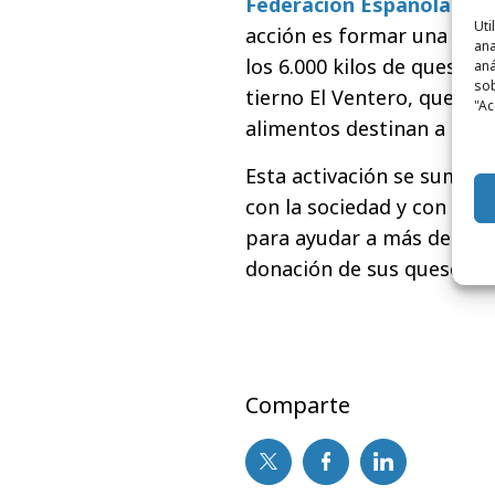
Federación Española de 
Uti
acción es formar una cade
ana
los 6.000 kilos de queso,
aná
sob
tierno El Ventero, que se 
"Ac
alimentos destinan a las 
Esta activación se suma a
con la sociedad y con la 
para ayudar a más de 20.00
donación de sus quesos.
Comparte