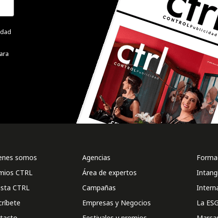
cidad
ara
enes somos
Agencias
Formac
mios CTRL
Área de expertos
Intang
ista CTRL
Campañas
Intern
críbete
Empresas y Negocios
La ESG
tacto
Festivales y premios
Marca