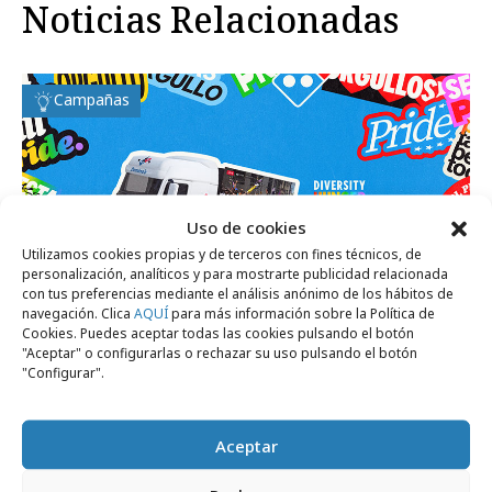
Noticias Relacionadas
Campañas
Uso de cookies
Utilizamos cookies propias y de terceros con fines técnicos, de
personalización, analíticos y para mostrarte publicidad relacionada
con tus preferencias mediante el análisis anónimo de los hábitos de
navegación. Clica
AQUÍ
para más información sobre la Política de
Cookies. Puedes aceptar todas las cookies pulsando el botón
"Aceptar" o configurarlas o rechazar su uso pulsando el botón
"Configurar".
viernes, 26 de junio 2026
Domino´s participa en el Desfile del
Orgullo de Madrid
Aceptar