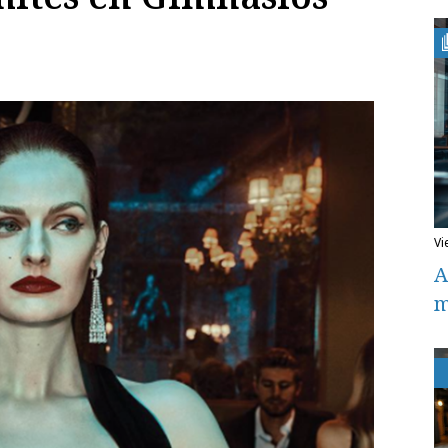
v
A
m