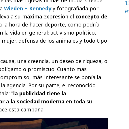
 de las más lujosas firmas de moda. Creada
T
na
Wieden + Kennedy
y fotografiada por
e
lleva a su máxima expresión el
concepto de
 a la hora de hacer deporte, como podría
 la vida en general: activismo político,
 mujer, defensa de los animales y todo tipo
ausa, una creencia, un deseo de riqueza, o
 polígamo o promiscuo. Cuanto más
compromiso, más interesante se ponía la
la agencia. Por su parte, el reconocido
ala: "
la publicidad tiene la
jar a la sociedad moderna
en toda su
ace esta campaña".