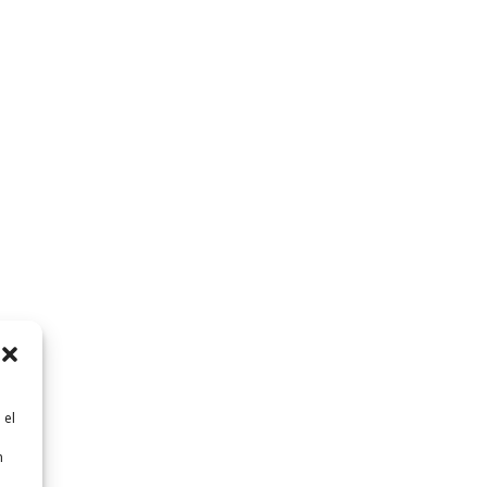
 el
n
n