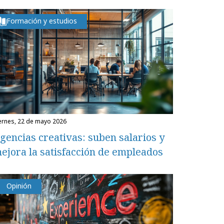
Formación y estudios
iernes, 22 de mayo 2026
gencias creativas: suben salarios y
ejora la satisfacción de empleados
Opinión