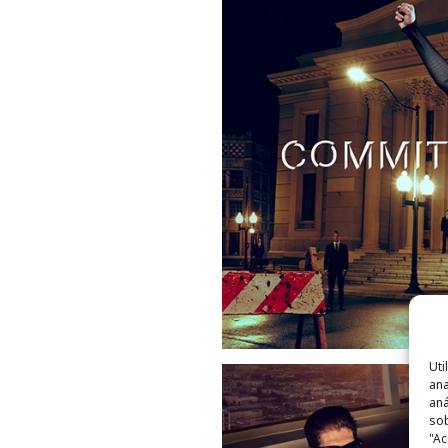
Uti
ana
aná
sob
"Ac