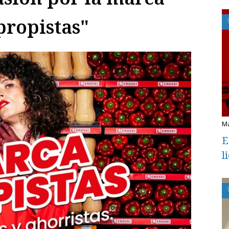
propistas"
E
l