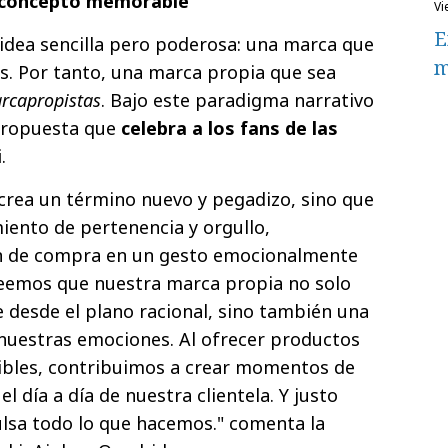
n concepto memorable
v
E
idea sencilla pero poderosa: una marca que
m
s. Por tanto, una marca propia que sea
rcapropistas
. Bajo este paradigma narrativo
 propuesta que
celebra a los fans de las
i
.
crea un término nuevo y pegadizo, sino que
ento de pertenencia y orgullo,
ón de compra en un gesto emocionalmente
 creemos que nuestra marca propia no solo
e desde el plano racional, sino también una
nuestras emociones. Al ofrecer productos
sibles, contribuimos a crear momentos de
el día a día de nuestra clientela. Y justo
lsa todo lo que hacemos." comenta la