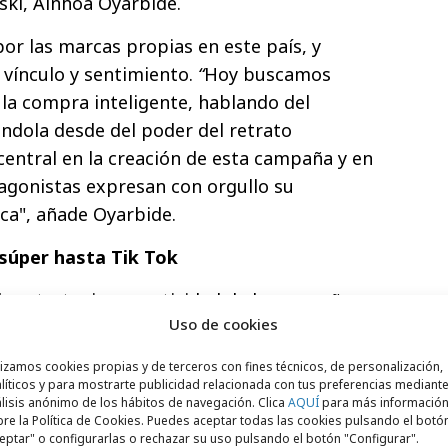
ski, Ainhoa Oyarbide.
or las marcas propias en este país, y
vínculo y sentimiento.
“
Hoy buscamos
 la compra inteligente, hablando del
dola desde del poder del retrato
central en la creación de esta campaña y en
agonistas expresan con orgullo su
ca", añade Oyarbide.
 súper hasta Tik Tok
a estrategia y creatividad de la campaña
Uso de cookies
eative Collective
, y el plan de medios con
 estrategia
online y offline
360º, destacando,
lizamos cookies propias y de terceros con fines técnicos, de personalización,
s televisión,
Street
y medios digitales, una
líticos y para mostrarte publicidad relacionada con tus preferencias mediante
lisis anónimo de los hábitos de navegación. Clica
AQUÍ
para más informació
tes innovadores para alcanzar a una
re la Política de Cookies. Puedes aceptar todas las cookies pulsando el botó
eso la forma, la identidad visual y verbal
eptar" o configurarlas o rechazar su uso pulsando el botón "Configurar".