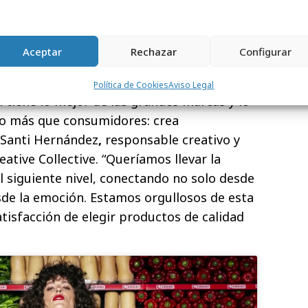
contemporánea, está diseñada para resonar
ercados con gráficas muy notorias hasta
mo Tik Tok, donde
los gestos, las frases
Aceptar
Rechazar
Configurar
iplican la eficacia del mensaje.
Política de Cookies
Aviso Legal
tiene lo mejor de las grandes marcas y lo
go más que consumidores: crea
 Santi Hernández
,
responsable creativo y
ative Collective. “Queríamos llevar la
 siguiente nivel, conectando no solo desde
sde la emoción. Estamos orgullosos de esta
tisfacción de elegir productos de calidad