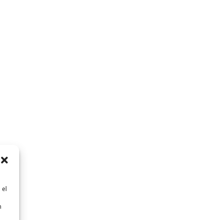
 el
n
n