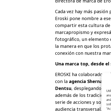
directora de marca de Ero
Cada vez hay más pasión p
Eroski pone nombre a ese 
compartir esta cultura de
marcapropismo y expresán
fotográfico, un elemento 
la manera en que los prot
conexión con nuestra mar
Una marca
top, desde el
EROSKI ha colaborado en l
con la
agencia Shernan Cr
Dentsu
, desplegando una
Uti
además de los tradicionale
ana
aná
serie de acciones y sopor
sob
audiencia transversal. Por 
"Ac