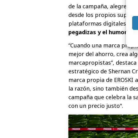
de la campaña, alegre y 
desde los propios superm
plataformas digitales co
pegadizas y el humor mult
“Cuando una marca propia 
mejor del ahorro, crea al
marcapropistas”, destaca
estratégico de Shernan Cre
marca propia de EROSKI al
la razón, sino también de
campaña que celebra la sa
con un precio justo".