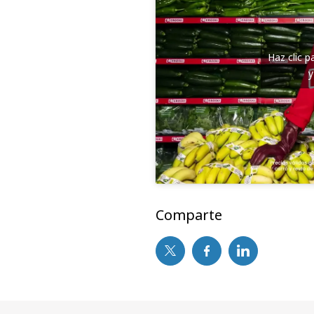
Haz clic 
y
Comparte