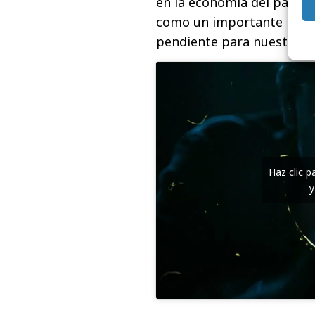
en la economía del país. T
como un importante probl
pendiente para nuestro si
Haz clic 
y