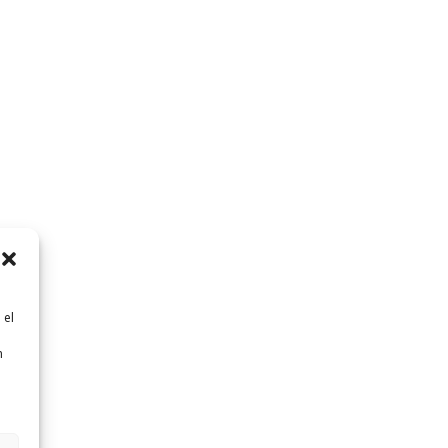
 el
n
n