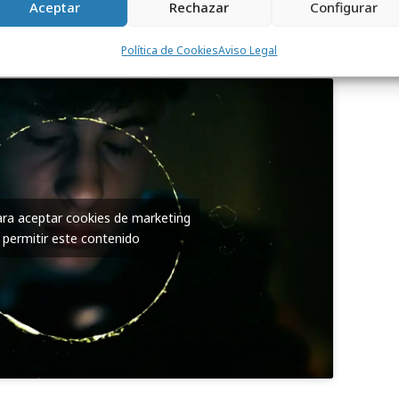
odo esto sitúa a los trastornos del sueño
Aceptar
Rechazar
Configurar
ema de salud pública y una tarea
stema sanitario.
Política de Cookies
Aviso Legal
para aceptar cookies de marketing
 permitir este contenido