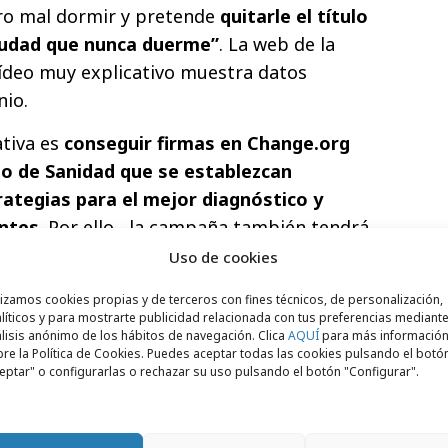
ro mal dormir y pretende
quitarle el título
iudad que nunca duerme”
. La web de la
deo muy explicativo muestra datos
nio.
iativa es
conseguir firmas en Change.org
rio de Sanidad que se establezcan
ategias para el mejor diagnóstico y
entes
. Por ello, la campaña también tendrá
ales y diferentes medios, introduciendo en
Uso de cookies
ión fundamental sobre el insomnio. La
lizamos cookies propias y de terceros con fines técnicos, de personalización,
ertido en una epidemia silenciosa que
líticos y para mostrarte publicidad relacionada con tus preferencias mediante
sonas, tal y como definen la comunidad
lisis anónimo de los hábitos de navegación. Clica
AQUÍ
para más informació
re la Política de Cookies. Puedes aceptar todas las cookies pulsando el botó
ón Mundial de la Salud (OMS). El aumento de
eptar" o configurarlas o rechazar su uso pulsando el botón "Configurar".
n cadena que repercute, no solo en los
 sus familias, en las empresas e, incluso,