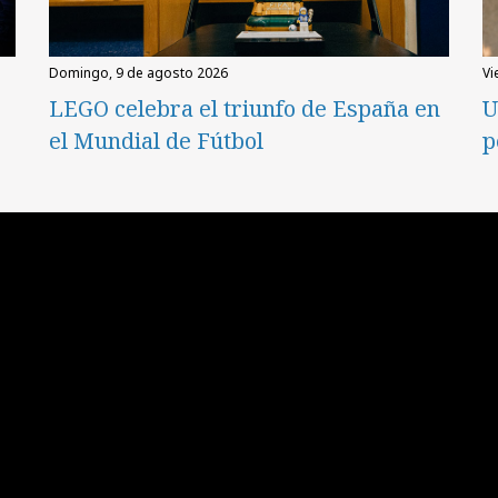
domingo, 9 de agosto 2026
v
LEGO celebra el triunfo de España en
U
el Mundial de Fútbol
p