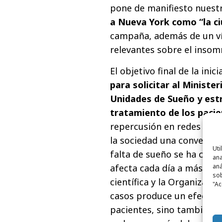
pone de manifiesto nuest
a Nueva York como “la c
campaña, además de un ví
relevantes sobre el insom
El objetivo final de la inic
para solicitar al Ministe
Unidades de Sueño y estr
tratamiento de los paci
repercusión en redes soci
la sociedad una conversac
Uti
falta de sueño se ha conv
ana
afecta cada día a más per
aná
sob
científica y la Organizaci
"Ac
casos produce un efecto e
pacientes, sino también en