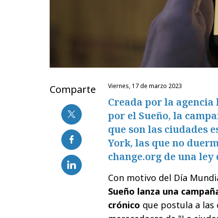
viernes, 17 de marzo 2023
Comparte
Creada por la agencia
por el Sueño, la camp
que son las ciudades 
York, las que no duerm
change.org de una ley 
Con motivo del Día Mundia
Sueño lanza una campaña
crónico
que postula a las