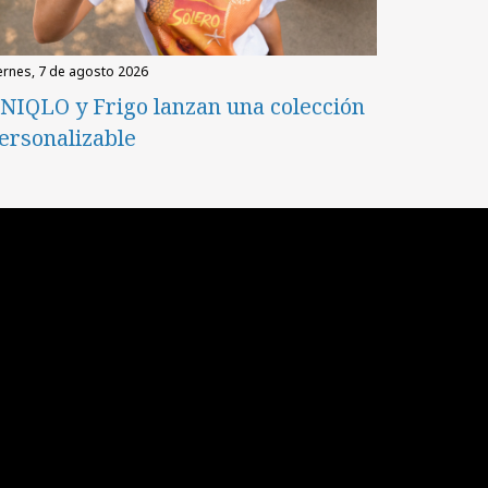
iernes, 7 de agosto 2026
NIQLO y Frigo lanzan una colección
ersonalizable