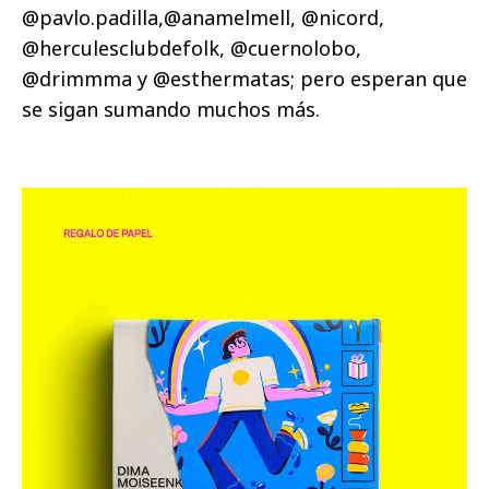
@pavlo.padilla,@anamelmell, @nicord,
@herculesclubdefolk, @cuernolobo,
@drimmma y @esthermatas; pero esperan que
se sigan sumando muchos más.