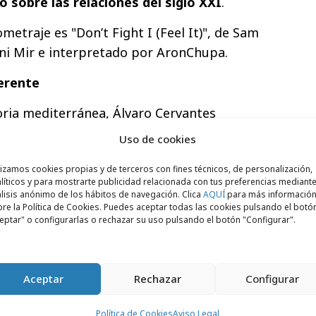
 sobre las relaciones del siglo XXI
.
metraje es "Don’t Fight I (Feel It)", de Sam
i Mir e interpretado por AronChupa.
erente
ria mediterránea, Álvaro Cervantes
se ha ido a vivir por motivos
Uso de cookies
am, dejando atrás a su novia
(Ingrid
lizamos cookies propias y de terceros con fines técnicos, de personalización,
e sus mejores amigos (Marcel Borràs).
líticos y para mostrarte publicidad relacionada con tus preferencias mediante
lisis anónimo de los hábitos de navegación. Clica
AQUÍ
para más informació
nklage, que en el cortometraje encarna a
re la Política de Cookies. Puedes aceptar todas las cookies pulsando el botó
eptar" o configurarlas o rechazar su uso pulsando el botón "Configurar".
rminante
en la decisión que cambiará la vida
Aceptar
Rechazar
Configurar
Política de Cookies
Aviso Legal