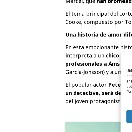
Marcel, que
han bromeado
El tema principal del corto
Cooke, compuesto por Ton
Una historia de amor dif
En esta emocionante histo
interpreta a un
chico que 
profesionales a Ámsterd
Uti
García-Jonsson) y a uno d
ana
aná
El popular actor
Peter Di
sob
"Ac
un detective, será dete
del joven protagonista.