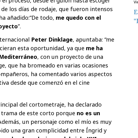
el proceso, desde el guión hasta escoger
v
 de los días de rodaje, que fueron intensos
E
 ha añadido:“De todo,
me quedo con el
"
oyecto
”.
nternacional
Peter Dinklage
, apuntaba: “me
ieran esta oportunidad, ya que
me ha
 Mediterráneo
, con un proyecto de una
age, que ha bromeado en varias ocasiones
 compañeros, ha comentado varios aspectos
ativa desde que comenzó en el cine
incipal del cortometraje, ha declarado
 trama de este corto porque
no es un
 Además, un personaje como el mío es muy
bido una gran complicidad entre Íngrid y