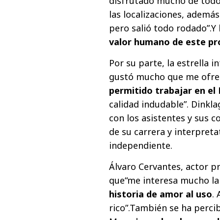
disfrutado mucho de todo 
las localizaciones, además
pero salió todo rodado”.Y
valor humano de este pr
Por su parte, la estrella i
gustó mucho que me ofrec
permitido trabajar en el
calidad indudable”. Dinkl
con los asistentes y sus
de su carrera y interpret
independiente.
Álvaro Cervantes, actor pr
que“me interesa mucho la
historia de amor al uso
.
rico”.También se ha perci