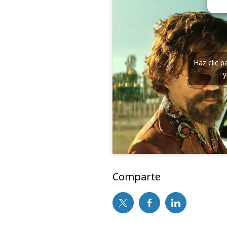
Haz clic 
y
Comparte