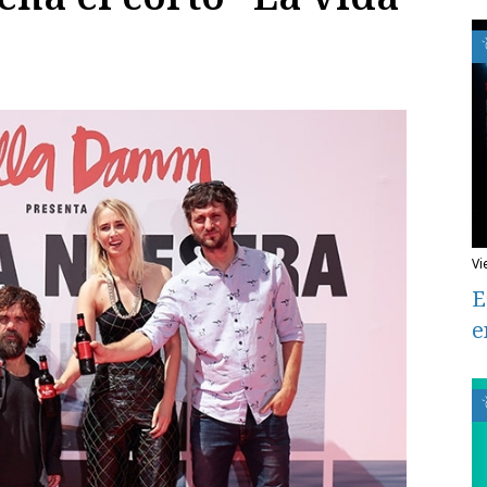
v
E
e