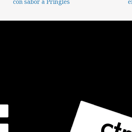
con sabor a Pringles
e