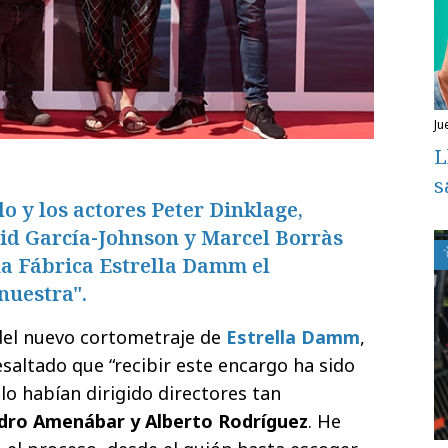
ju
L
s
o y los actores Peter Dinklage,
rid García-Johnson y Marcel Borràs
ua Fábrica Estrella Damm el
nuestra".
 del nuevo cortometraje de
Estrella Damm
,
esaltado que “recibir este encargo ha sido
lo habían dirigido directores tan
dro Amenábar y Alberto Rodríguez
. He