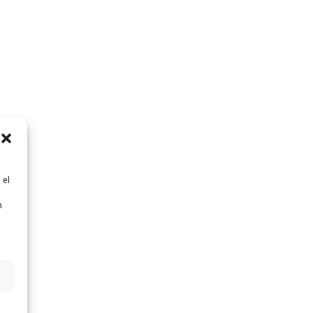
 el
n
n