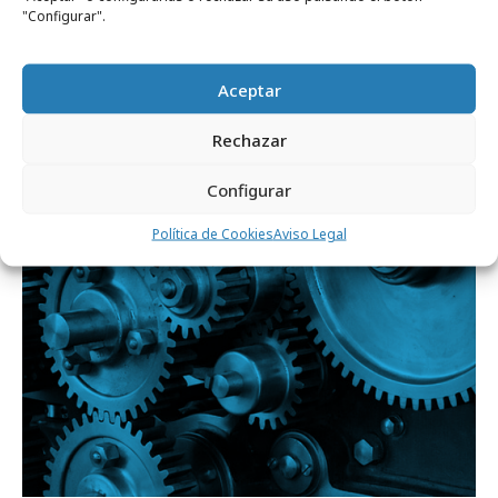
"Configurar".
jueves, 6 de abril 2017
Aceptar
El poder del vídeo interactivo frente al
Rechazar
estándar
Configurar
Empresas y Negocios
Política de Cookies
Aviso Legal