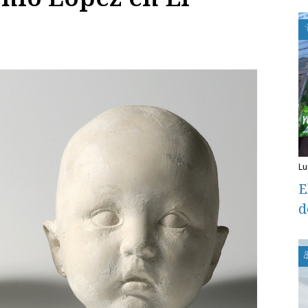
l
E
d