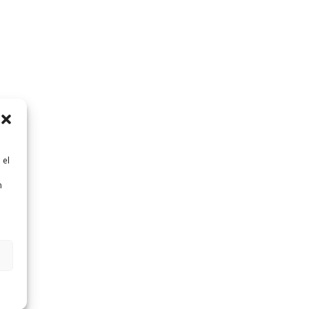
 el
n
n