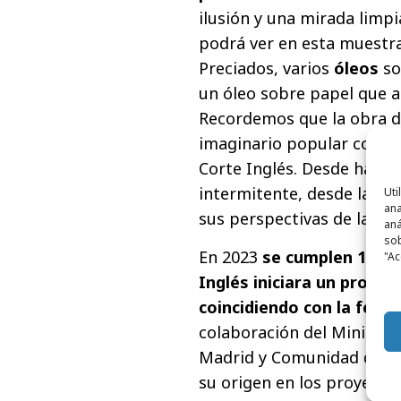
ilusión y una mirada limpi
podrá ver en esta muestra
Preciados, varios
óleos
so
un óleo sobre papel que a
Recordemos que la obra d
imaginario popular con la 
Corte Inglés. Desde hace a
intermitente, desde la sé
Uti
ana
sus perspectivas de la av
aná
sob
En 2023
se cumplen 18 añ
"Ac
Inglés iniciara un progra
coincidiendo con la feri
colaboración del Minister
Madrid y Comunidad de Madr
su origen en los proyectos