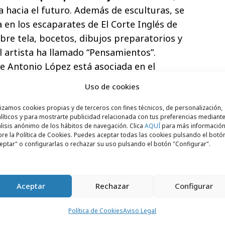
a hacia el futuro. Además de esculturas, se
 en los escaparates de El Corte Inglés de
bre tela, bocetos, dibujos preparatorios y
l artista ha llamado “Pensamientos”.
e Antonio López está asociada en el
Gran Vía y de ahí nace su relación con El
Uso de cookies
ños el artista pinta, de forma
ptima planta del centro de Callao una de
lizamos cookies propias y de terceros con fines técnicos, de personalización,
líticos y para mostrarte publicidad relacionada con tus preferencias mediante
enida madrileña.
lisis anónimo de los hábitos de navegación. Clica
AQUÍ
para más informació
re la Política de Cookies. Puedes aceptar todas las cookies pulsando el botó
os desde que Ámbito Cultural de El Corte
eptar" o configurarlas o rechazar su uso pulsando el botón "Configurar".
ma de intervenciones artísticas,
a ARCOmadrid
, y que cuenta con la
io de Cultura y Deporte, Ayuntamiento de
Aceptar
Rechazar
Configurar
id. La iniciativa de El Corte Inglés tiene
Política de Cookies
Aviso Legal
 artísticos de los años sesenta realizados