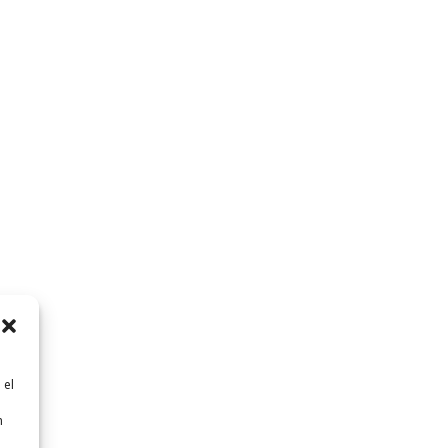
 el
n
n