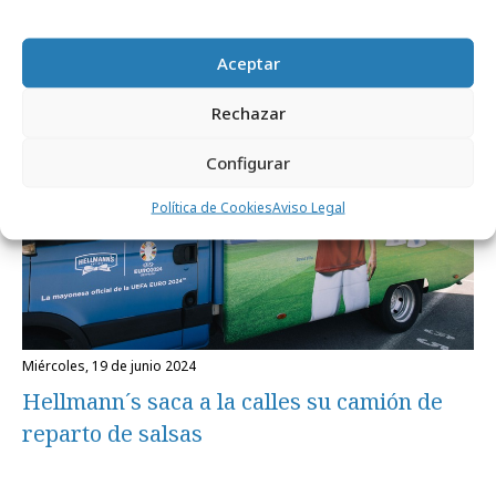
Fuze Tea Fusion se va de viaje por España
Aceptar
Campañas
Rechazar
Configurar
Política de Cookies
Aviso Legal
miércoles, 19 de junio 2024
Hellmann´s saca a la calles su camión de
reparto de salsas