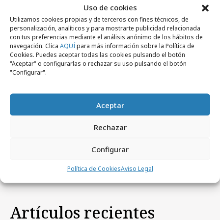
Uso de cookies
Utilizamos cookies propias y de terceros con fines técnicos, de
personalización, analíticos y para mostrarte publicidad relacionada
con tus preferencias mediante el análisis anónimo de los hábitos de
navegación. Clica
AQUÍ
para más información sobre la Política de
Cookies. Puedes aceptar todas las cookies pulsando el botón
"Aceptar" o configurarlas o rechazar su uso pulsando el botón
"Configurar".
Aceptar
jueves, 19 de febrero 2026
Rechazar
Cristina García Rodero regresa al Carnaval
de Cádiz con Cruzcampo
Configurar
Política de Cookies
Aviso Legal
Artículos recientes