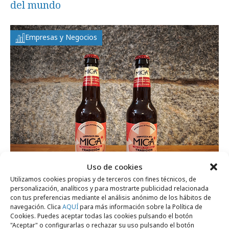
del mundo
Empresas y Negocios
Uso de cookies
Utilizamos cookies propias y de terceros con fines técnicos, de
personalización, analíticos y para mostrarte publicidad relacionada
viernes, 6 de febrero 2026
con tus preferencias mediante el análisis anónimo de los hábitos de
Mica transforma su modelo negocio en
navegación. Clica
AQUÍ
para más información sobre la Política de
Cookies. Puedes aceptar todas las cookies pulsando el botón
cerveza sin alcohol
"Aceptar" o configurarlas o rechazar su uso pulsando el botón