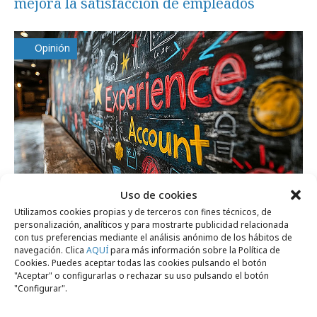
mejora la satisfacción de empleados
Opinión
Uso de cookies
Utilizamos cookies propias y de terceros con fines técnicos, de
personalización, analíticos y para mostrarte publicidad relacionada
lunes, 2 de febrero 2026
con tus preferencias mediante el análisis anónimo de los hábitos de
En casa del herrero…
navegación. Clica
AQUÍ
para más información sobre la Política de
Cookies. Puedes aceptar todas las cookies pulsando el botón
"Aceptar" o configurarlas o rechazar su uso pulsando el botón
"Configurar".
Agencias