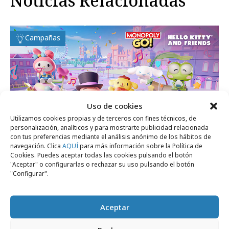
Noticias Relacionadas
Campañas
Uso de cookies
Utilizamos cookies propias y de terceros con fines técnicos, de
personalización, analíticos y para mostrarte publicidad relacionada
con tus preferencias mediante el análisis anónimo de los hábitos de
navegación. Clica
AQUÍ
para más información sobre la Política de
Cookies. Puedes aceptar todas las cookies pulsando el botón
"Aceptar" o configurarlas o rechazar su uso pulsando el botón
lunes, 2 de marzo 2026
"Configurar".
Hello Kitty se cuela en el Monopoly Go!
para móviles
Aceptar