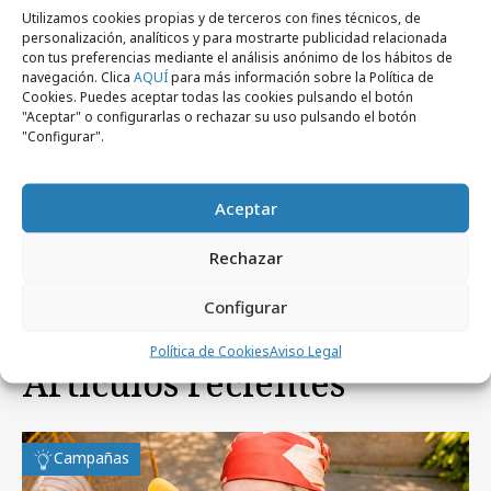
Utilizamos cookies propias y de terceros con fines técnicos, de
personalización, analíticos y para mostrarte publicidad relacionada
con tus preferencias mediante el análisis anónimo de los hábitos de
navegación. Clica
AQUÍ
para más información sobre la Política de
Cookies. Puedes aceptar todas las cookies pulsando el botón
"Aceptar" o configurarlas o rechazar su uso pulsando el botón
"Configurar".
jueves, 8 de enero 2026
Dead Internet Marketing: cuando el
Aceptar
"glitch" se convierte en oro
Rechazar
Configurar
Política de Cookies
Aviso Legal
Artículos recientes
Campañas