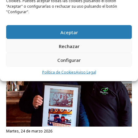
Cookies. Puedes aceptar todas las cookies pulsando el botón
"Aceptar" o configurarlas o rechazar su uso pulsando el botón
"Configurar".
lunes, 8 de junio 2026
Desperados toma las calles de Madrid
Aceptar
Rechazar
Campañas
Configurar
Política de Cookies
Aviso Legal
martes, 24 de marzo 2026