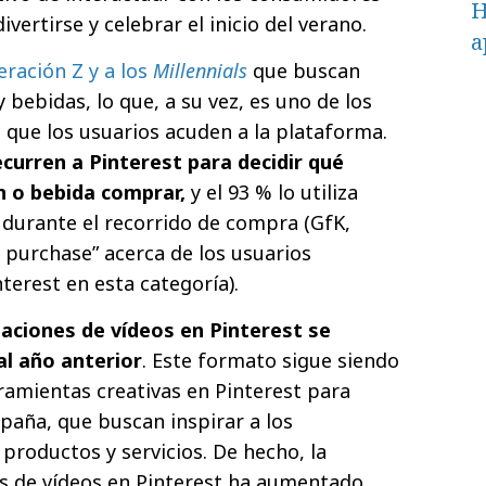
H
ertirse y celebrar el inicio del verano.
a
ración Z y a los
Millennials
que buscan
 bebidas, lo que, a su vez, es uno de los
l que los usuarios acuden a la plataforma.
ecurren a Pinterest para decidir qué
n o bebida comprar,
y el 93 % lo utiliza
durante el recorrido de compra (GfK,
o purchase” acerca de los usuarios
terest en esta categoría).
izaciones de vídeos en Pinterest se
al año anterior
. Este formato sigue siendo
rramientas creativas en Pinterest para
aña, que buscan inspirar a los
roductos y servicios. De hecho, la
es de vídeos en Pinterest ha aumentado