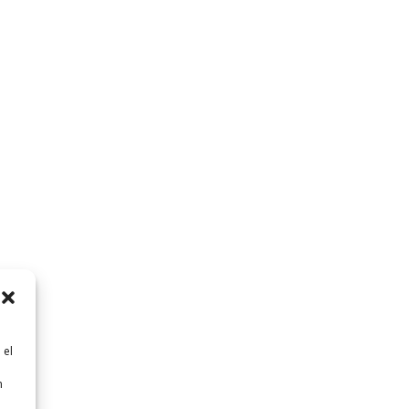
 el
n
n