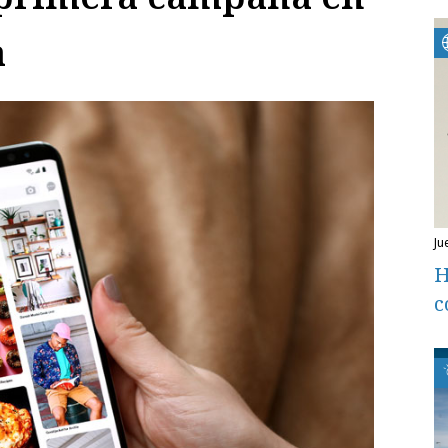
a
j
H
c