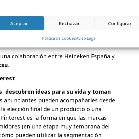
unciarnos aquí para llegar a nuevos
sitivo e inspirador, cuando los
Aceptar
Rechazar
Configurar
 prepararse para el verano",
rector de medios y aceleración digital en
Política de Cookies
Aviso Legal
 una colaboración entre Heineken España y
tsu
.
erest
os descubren ideas para su vida y toman
os anunciantes pueden acompañarles desde
a la elección final de un producto o una
 Pinterest es la forma en que las marcas
umidores (en una etapa muy temprana del
 cómo pueden utilizar la segmentación