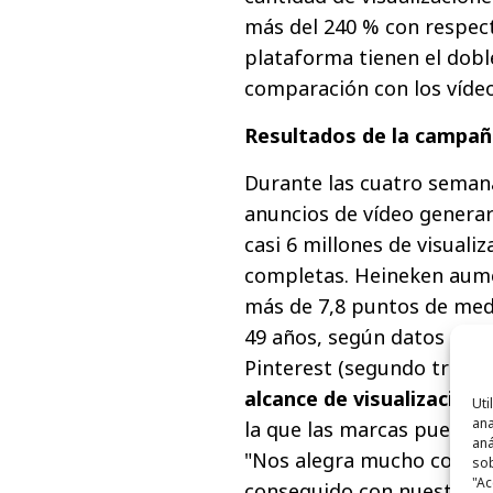
más del 240 % con respecto
plataforma tienen el dobl
comparación con los vídeo
Resultados de la campañ
Durante las cuatro seman
anuncios de vídeo genera
casi 6 millones de visualiz
completas. Heineken aume
más de 7,8 puntos de medi
49 años, según datos extr
Pinterest (segundo trimes
alcance de visualizacion
Uti
ana
la que las marcas pueden l
aná
"Nos alegra mucho compar
sob
"Ac
conseguido con nuestra 