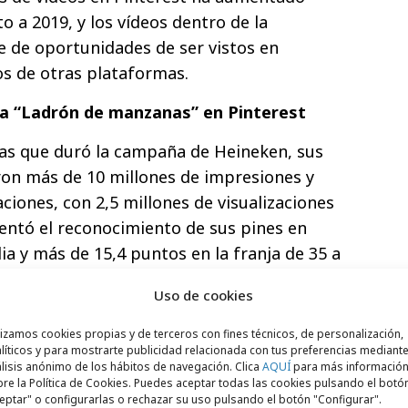
 a 2019, y los vídeos dentro de la
e de oportunidades de ser vistos en
s de otras plataformas.
a “Ladrón de manzanas” en Pinterest
as que duró la campaña de Heineken, sus
ron más de 10 millones de impresiones y
aciones, con 2,5 millones de visualizaciones
ntó el reconocimiento de sus pines en
a y más de 15,4 puntos en la franja de 35 a
aídos por el estudio de Brand Lift de
Uso de cookies
tre de 2021).
La campaña consiguió un
es del 98%
, lo cual demuestra la eficacia con
lizamos cookies propias y de terceros con fines técnicos, de personalización,
líticos y para mostrarte publicidad relacionada con tus preferencias mediante
legar a su público objetivo en Pinterest.
lisis anónimo de los hábitos de navegación. Clica
AQUÍ
para más informació
tir los grandes resultados que hemos
re la Política de Cookies. Puedes aceptar todas las cookies pulsando el botó
eptar" o configurarlas o rechazar su uso pulsando el botón "Configurar".
campaña de Ladrón de Manzanas en