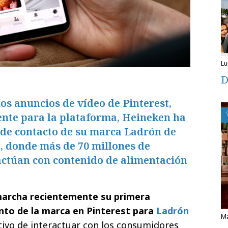
l
D
los anuncios de vídeo de Pinterest,
nte para la plataforma, Heineken ha
de contacto de su marca Ladrón de
, donde más de 70 millones de
actúan con contenido de alimentación
marcha recientemente su primera
to de la marca en Pinterest para
Ladrón
etivo de interactuar con los consumidores