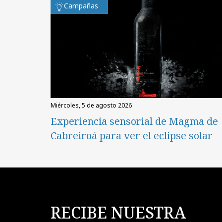
Campañas
miércoles, 5 de agosto 2026
Experiencia sensorial de Magma de
Cabreiroá para ver el eclipse solar
RECIBE NUESTRA