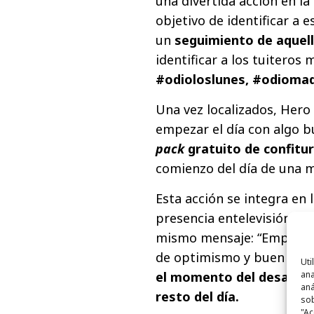
una divertida acción en la 
objetivo de identificar a 
un
seguimiento de aquel
identificar a los tuiter
#odioloslunes, #odioma
Una vez localizados, Hero
empezar el día con algo b
pack
gratuito de confitu
comienzo del día de una 
Esta acción se integra en
presencia entelevisión, f
mismo mensaje: “Empieza 
de optimismo y buen roll
Uti
ana
el momento del desayuno 
aná
resto del día.
sob
"Ac