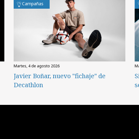
Campañas
martes, 4 de agosto 2026
Javier Boñar, nuevo "fichaje" de
S
Decathlon
s