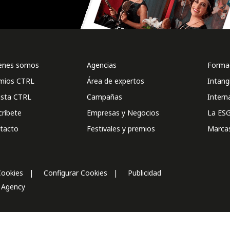
enes somos
Agencias
Formac
mios CTRL
Área de expertos
Intang
ista CTRL
Campañas
Intern
críbete
Empresas y Negocios
La ESG
tacto
Festivales y premios
Marca
Cookies
Configurar Cookies
Publicidad
l Agency