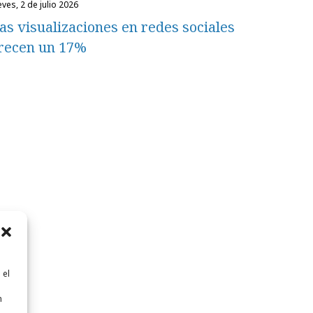
eves, 2 de julio 2026
as visualizaciones en redes sociales
recen un 17%
 el
n
n