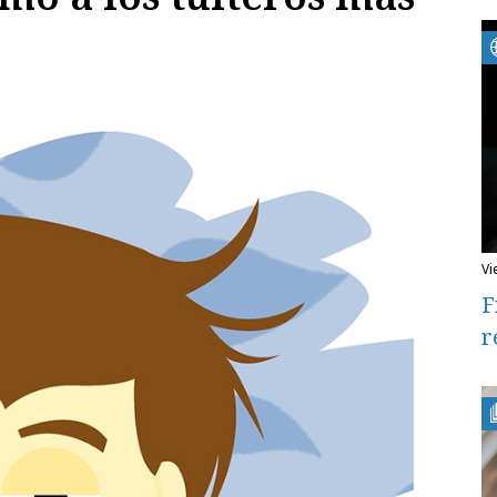
v
F
r