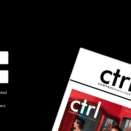
cidad
ara