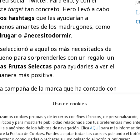
red social Twitter. Para ello, y con el
ju
este
target
tan concreto, Hero llevó a cabo
L
los hashtags
que les ayudarían a
c
os menos amantes de los madrugones, como
drugar o #necesitodormir
.
 seleccionó a aquellos más necesitados de
ueno para sorprenderles con un regalo: un
ras Frutas Selectas
para ayudarles a ver el
manera más positiva.
 la campaña de la marca que ha contado con
ormatos digitales y punto de venta bajo un
Uso de cookies
tu día con algo bueno”, un mensaje lleno
o con el que la marca pretende
conquistar
lizamos cookies propias y de terceros con fines técnicos, de personalización,
líticos y para mostrarte publicidad relacionada con tus preferencias mediante
y afrontar con positividad y energía el
lisis anónimo de los hábitos de navegación. Clica
AQUÍ
para más informació
re la Política de Cookies. Puedes aceptar todas las cookies pulsando el botó
eptar" o configurarlas o rechazar su uso pulsando el botón "Configurar".