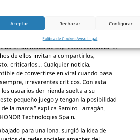
Aceptar
Rechazar
Configurar
Política de Cookies
Aviso Legal
tido en un modo de expresión completo. El
hos de ellos invitan a compartirlos,
o, criticarlos… Cualquier noticia,
ptible de convertirse en viral cuando pasa
i siempre, irreverentes críticos. Con esta
os usuarios den rienda suelta a su
 este pequeño juego y tengan la posibilidad
de la marca.” explica Ramiro Larragán,
 HONOR Technologies Spain.
bajado para una lona, surgió la idea de
usuarios de redes sociales amantes del