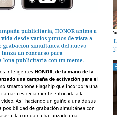
campaña publicitaria, HONOR anima a
v
a vida desde varios puntos de vista a
E
de grabación simultánea del nuevo
p
, lanza un concurso para
a lona publicitaria con un meme.
vos inteligentes
HONOR, de la mano de la
anzado una campaña de activación para el
timo smartphone Flagship que incorpora una
e cámara especialmente enfocada a la
 vídeo. Así, haciendo un guiño a una de sus
la posibilidad de grabación simultánea con
rasera, la compañía ha lanzado una