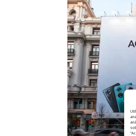
Uti
ana
aná
sob
"Ac