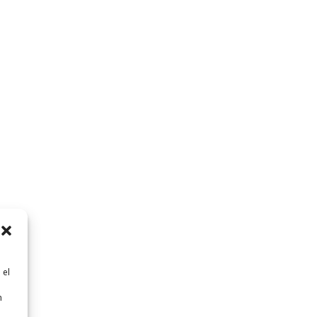
 el
n
n