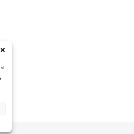
 el
n
n