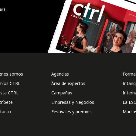
ara
enes somos
Agencias
Formac
mios CTRL
Área de expertos
Intang
ista CTRL
Campañas
Intern
críbete
Empresas y Negocios
La ESG
tacto
Festivales y premios
Marca