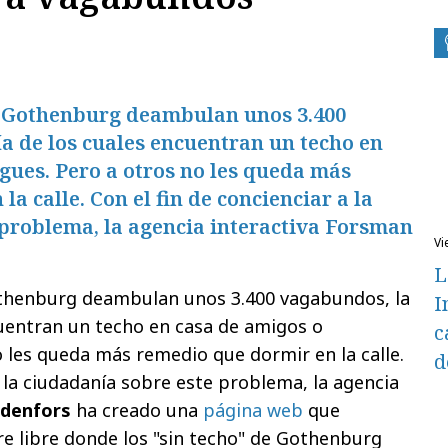
e Gothenburg deambulan unos 3.400
a de los cuales encuentran un techo en
gues. Pero a otros no les queda más
a calle. Con el fin de concienciar a la
 problema, la agencia interactiva Forsman
v
L
othenburg deambulan unos 3.400 vagabundos, la
I
uentran un techo en casa de amigos o
c
o les queda más remedio que dormir en la calle.
d
a la ciudadanía sobre este problema, la agencia
denfors
ha creado una
página web
que
re libre donde los "sin techo" de Gothenburg