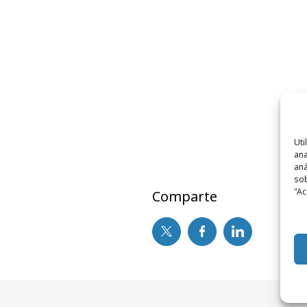
Uti
ana
aná
sob
"Ac
Comparte