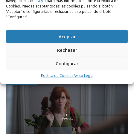
navegación. Clica
AQUÍ
para más información sobre la Política de
Cookies. Puedes aceptar todas las cookies pulsando el botón
"Aceptar" o configurarlas o rechazar su uso pulsando el botón
"Configurar".
Aceptar
viernes, 17 de octubre 2025
Rechazar
Iberia lanza su nueva campaña "Raíces y
Alas"
Configurar
Política de Cookies
Aviso Legal
Campañas