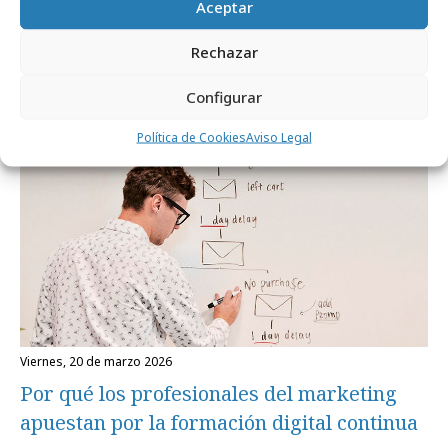
Seguir comportamientos, no perfiles
Aceptar
estáticos: la nueva lógica de las audiencias
Rechazar
Configurar
Formación y estudios
Política de Cookies
Aviso Legal
viernes, 20 de marzo 2026
Por qué los profesionales del marketing
apuestan por la formación digital continua