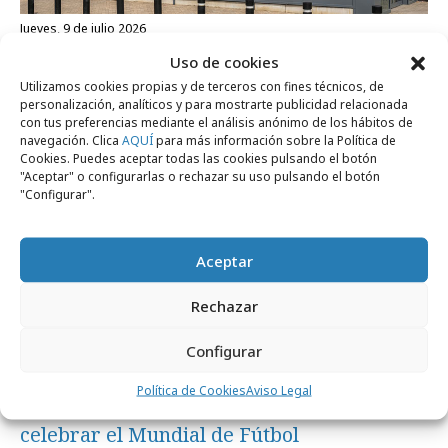
jueves, 9 de julio 2026
IKEA busca futuros hogares para ubicar
Uso de cookies
sus tiendas en España
Utilizamos cookies propias y de terceros con fines técnicos, de
personalización, analíticos y para mostrarte publicidad relacionada
con tus preferencias mediante el análisis anónimo de los hábitos de
navegación. Clica
AQUÍ
para más información sobre la Política de
Internacional
Cookies. Puedes aceptar todas las cookies pulsando el botón
"Aceptar" o configurarlas o rechazar su uso pulsando el botón
"Configurar".
Aceptar
Rechazar
Configurar
jueves, 2 de julio 2026
Política de Cookies
Aviso Legal
IKEA crea banderas con muebles para
celebrar el Mundial de Fútbol