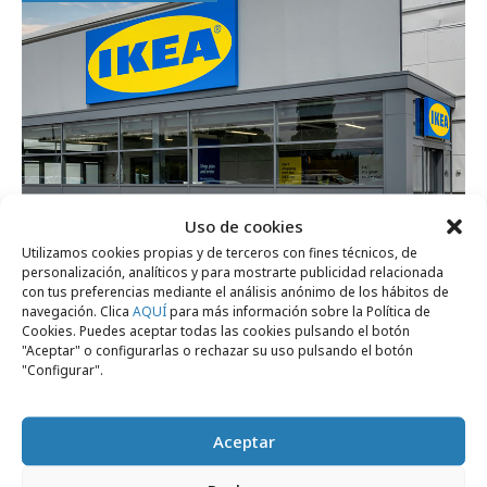
Uso de cookies
Utilizamos cookies propias y de terceros con fines técnicos, de
jueves, 9 de julio 2026
personalización, analíticos y para mostrarte publicidad relacionada
IKEA busca futuros hogares para ubicar
con tus preferencias mediante el análisis anónimo de los hábitos de
navegación. Clica
AQUÍ
para más información sobre la Política de
sus tiendas en España
Cookies. Puedes aceptar todas las cookies pulsando el botón
"Aceptar" o configurarlas o rechazar su uso pulsando el botón
"Configurar".
Internacional
Aceptar