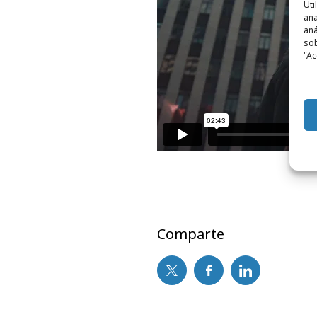
Uti
ana
aná
sob
"Ac
Comparte