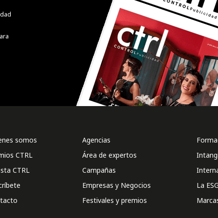
cidad
ara
enes somos
Agencias
Formac
mios CTRL
Área de expertos
Intang
ista CTRL
Campañas
Intern
críbete
Empresas y Negocios
La ESG
tacto
Festivales y premios
Marca