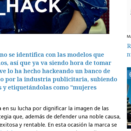
R
n
no se identifica con las modelos que
os, así que ya va siendo hora de tomar
ove lo ha hecho hackeando un banco de
 por la industria publicitaria, subiendo
es y etiquetándolas como "mujeres
 en su lucha por dignificar la imagen de las
tegia que, además de defender una noble causa,
exitosa y rentable. En esta ocasión la marca se