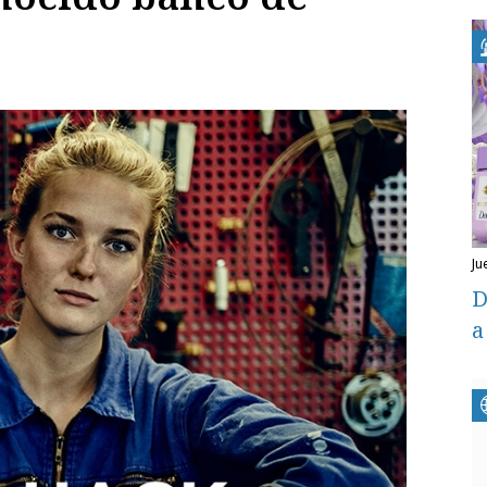
j
D
a