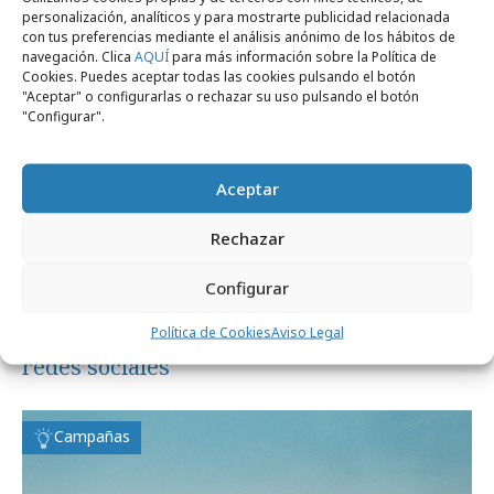
personalización, analíticos y para mostrarte publicidad relacionada
Marcas y ESG
con tus preferencias mediante el análisis anónimo de los hábitos de
navegación. Clica
AQUÍ
para más información sobre la Política de
Cookies. Puedes aceptar todas las cookies pulsando el botón
"Aceptar" o configurarlas o rechazar su uso pulsando el botón
"Configurar".
Aceptar
Rechazar
Configurar
miércoles, 6 de mayo 2026
El impacto de los comentarios negativos en
Política de Cookies
Aviso Legal
redes sociales
Campañas