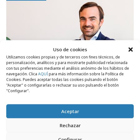
Uso de cookies
Utilizamos cookies propias y de terceros con fines técnicos, de
personalización, analíticos y para mostrarte publicidad relacionada
con tus preferencias mediante el análisis anónimo de los hábitos de
navegación. Clica
AQUÍ
para más información sobre la Política de
Cookies. Puedes aceptar todas las cookies pulsando el botón
"Aceptar" o configurarlas o rechazar su uso pulsando el botón
"Configurar".
lunes, 13 de julio 2026
Nacho Navarro, nuevo director de
marketing de IKEA en España
Aceptar
Rechazar
Empresas y Negocios
Configurar