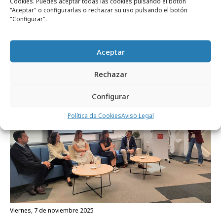
Cookies. Puedes aceptar todas las cookies pulsando el botón
"Aceptar" o configurarlas o rechazar su uso pulsando el botón
lunes, 2 de febrero 2026
"Configurar".
En casa del herrero…
Aceptar
Agencias
Rechazar
Configurar
Política de Cookies
Aviso Legal
viernes, 7 de noviembre 2025