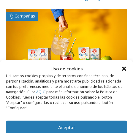
Campañas
Uso de cookies
Utilizamos cookies propias y de terceros con fines técnicos, de
personalización, analíticos y para mostrarte publicidad relacionada
con tus preferencias mediante el análisis anónimo de los hábitos de
navegación. Clica
AQUÍ
para más información sobre la Política de
Cookies. Puedes aceptar todas las cookies pulsando el botón
viernes, 20 de junio 2025
"Aceptar" o configurarlas o rechazar su uso pulsando el botón
"Configurar".
Oasis climático de Pompadour en el centro
de Madrid
Aceptar