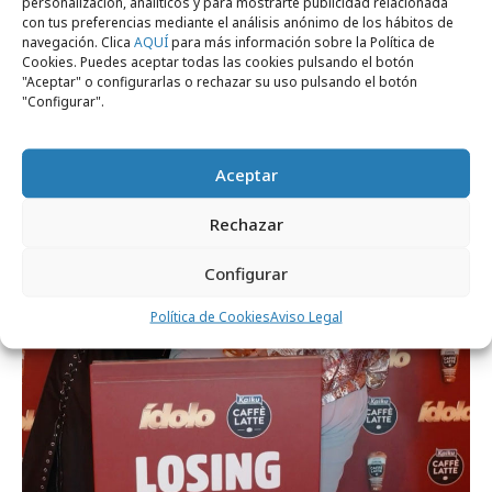
personalización, analíticos y para mostrarte publicidad relacionada
con tus preferencias mediante el análisis anónimo de los hábitos de
Camela en la nueva campaña de Kaiku
navegación. Clica
AQUÍ
para más información sobre la Política de
Caffè Latte
Cookies. Puedes aceptar todas las cookies pulsando el botón
"Aceptar" o configurarlas o rechazar su uso pulsando el botón
"Configurar".
Campañas
Aceptar
Rechazar
Configurar
Política de Cookies
Aviso Legal