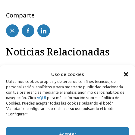
Comparte
Noticias Relacionadas
miércoles, 10 de octubre 2012
Uso de cookies
Festivales y premios
Las mejores campañas de septiembre 2012
Utilizamos cookies propias y de terceros con fines técnicos, de
personalización, analíticos y para mostrarte publicidad relacionada
con tus preferencias mediante el análisis anónimo de los hábitos de
miércoles, 30 de noviembre 2011
navegación. Clica
AQUÍ
para más información sobre la Política de
Empresas y Negocios
Cookies. Puedes aceptar todas las cookies pulsando el botón
Edición limitada de Bobbi Brown
"Aceptar" o configurarlas o rechazar su uso pulsando el botón
"Configurar".
Aceptar