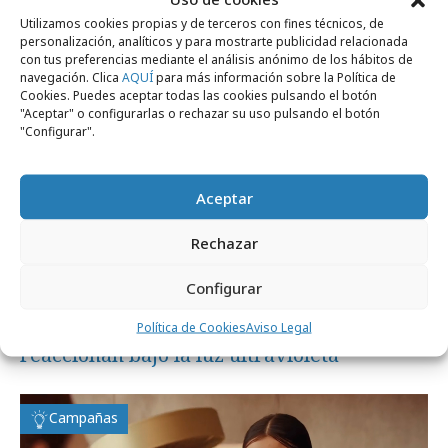
Utilizamos cookies propias y de terceros con fines técnicos, de
Campañas
personalización, analíticos y para mostrarte publicidad relacionada
con tus preferencias mediante el análisis anónimo de los hábitos de
navegación. Clica
AQUÍ
para más información sobre la Política de
Cookies. Puedes aceptar todas las cookies pulsando el botón
"Aceptar" o configurarlas o rechazar su uso pulsando el botón
"Configurar".
Aceptar
Rechazar
Configurar
martes, 28 de julio 2026
Nuevos helados con vitaminas que
Política de Cookies
Aviso Legal
reaccionan bajo la luz ultravioleta
Campañas