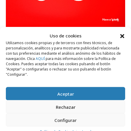
domingo, 3 de mayo 2026
Uso de cookies
KitKat nos invita a leer las señales
Utilizamos cookies propias y de terceros con fines técnicos, de
escondidas a simple vista
personalización, analíticos y para mostrarte publicidad relacionada
con tus preferencias mediante el análisis anónimo de los hábitos de
navegación. Clica
AQUÍ
para más información sobre la Política de
Cookies. Puedes aceptar todas las cookies pulsando el botón
Campañas
"Aceptar" o configurarlas o rechazar su uso pulsando el botón
"Configurar".
Aceptar
Rechazar
Configurar