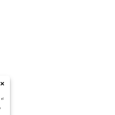
 el
n
n