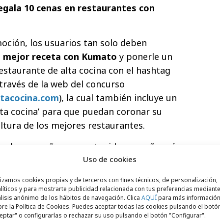
egala 10 cenas en restaurantes con
moción, los usuarios tan solo deben
u mejor receta con Kumato
y ponerle un
staurante de alta cocina con el hashtag
 través de la web del concurso
tacocina.com
), la cual también incluye un
ta cocina’ para que puedan coronar su
altura de los mejores restaurantes.
zar la campaña con contenidos, un año más,
ción especial, ‘Cocinando con Kumato’ en
Uso de cookies
a ‘
Directo al Paladar
’
. Además, la campaña
lizamos cookies propias y de terceros con fines técnicos, de personalización,
nido especial en otro conocido blog
líticos y para mostrarte publicidad relacionada con tus preferencias mediante
lisis anónimo de los hábitos de navegación. Clica
AQUÍ
para más informació
Cía’, y en el famoso canal de youtube
re la Política de Cookies. Puedes aceptar todas las cookies pulsando el botó
eptar" o configurarlas o rechazar su uso pulsando el botón "Configurar".