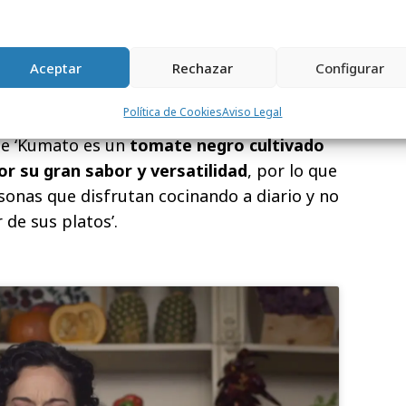
la campaña, también se ha desarrollado un
gital
que cuenta con diversas piezas, entre
Aceptar
Rechazar
Configurar
 giran entorno a la promoción.
Política de Cookies
Aviso Legal
e negocio, la marca ha querido resaltar con
ue ‘Kumato es un
tomate negro cultivado
r su gran sabor y versatilidad
, por lo que
sonas que disfrutan cocinando a diario y no
 de sus platos’.