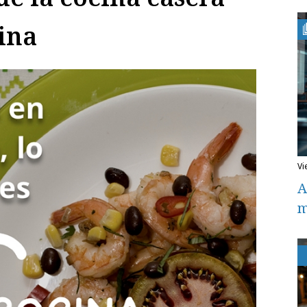
ina
v
A
m