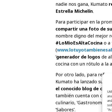
nadie nos gana, Kumato
r
Estrella Michelín
.
Para participar en la pro
compartir una foto de s
nombre digno del mejor re
#LoMioEsAltaCocina
o a
(
www.lotuyotambienesal
‘
generador de logos
de al
cocina con un rótulo a la 
Por otro lado, para refor
Kumato ha lanzado su
sec
el conocido blog de cocin
Uti
también cuenta con conte
ana
aná
culinario, ‘Gastronomía & 
sob
‘Sabores’.
"Ac