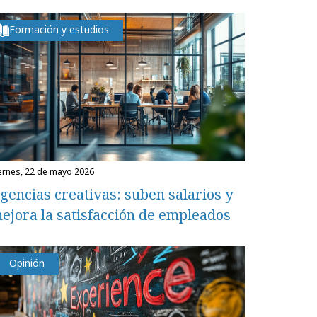
Formación y estudios
iernes, 22 de mayo 2026
gencias creativas: suben salarios y
ejora la satisfacción de empleados
Opinión