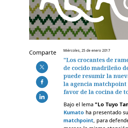
miércoles, 25 de enero 2017
Comparte
"Los crocantes de rame
de cocido madrileño de
puede resumir la nuev
la agencia matchpoint
favor de la cocina de t
Bajo el lema
"Lo Tuyo Tam
Kumato
ha presentado su
matchpoint
, para defende