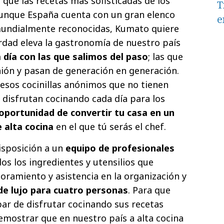
que las recetas más sofisticadas de los
T
aunque España cuenta con un gran elenco
e
 mundialmente reconocidas, Kumato quiere
rdad eleva la gastronomía de nuestro país
a día con las que salimos del paso
; las que
nión y pasan de generación en generación.
 esos cocinillas anónimos que no tienen
 disfrutan cocinando cada día para los
oportunidad de convertir tu casa en un
 alta cocina
en el que tú serás el chef.
isposición a un
equipo de profesionales
os los ingredientes y utensilios que
oramiento y asistencia en la organización y
e lujo para cuatro personas
. Para que
ar de disfrutar cocinando sus recetas
emostrar que en nuestro país a alta cocina