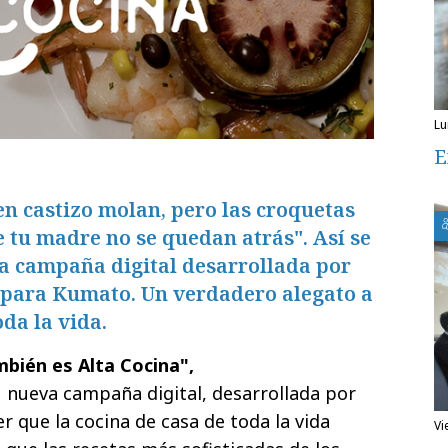
l
E
n castizo molan, pero las croquetas
 tu madre no se quedan atrás". Así se
a campaña digital desarrollada por
 para Kumato. Un verdadero alegato a
oda la vida.
bién es Alta Cocina",
 nueva campaña digital, desarrollada por
r que la cocina de casa de toda la vida
v