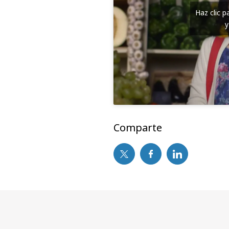
Haz clic 
y
Comparte