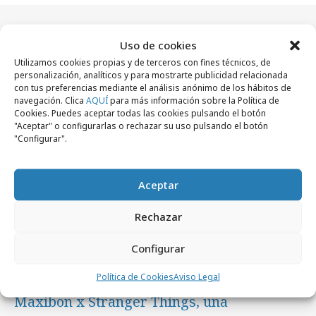
Uso de cookies
Artículos recientes
Utilizamos cookies propias y de terceros con fines técnicos, de
personalización, analíticos y para mostrarte publicidad relacionada
con tus preferencias mediante el análisis anónimo de los hábitos de
navegación. Clica
AQUÍ
para más información sobre la Política de
Campañas
Cookies. Puedes aceptar todas las cookies pulsando el botón
"Aceptar" o configurarlas o rechazar su uso pulsando el botón
"Configurar".
Aceptar
Rechazar
Configurar
Política de Cookies
Aviso Legal
domingo, 9 de agosto 2026
Maxibon x Stranger Things, una