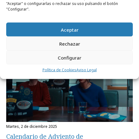
"Aceptar" o configurarlas o rechazar su uso pulsando el botón
"Configurar".
viernes, 19 de diciembre 2025
No, la Pedroche no se va a poner un
Aceptar
vestido de La Gula del Norte
Rechazar
Campañas
Configurar
Política de Cookies
Aviso Legal
martes, 2 de diciembre 2025
Calendario de Adviento de