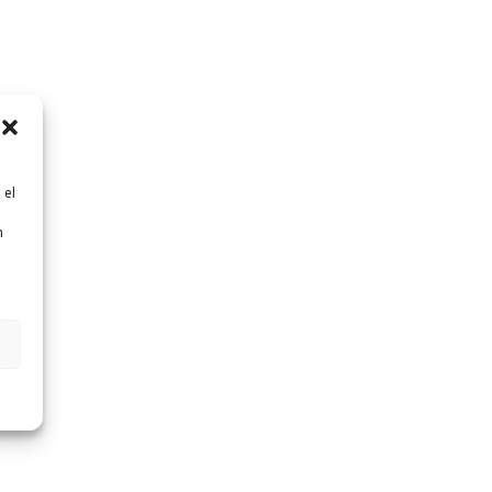
 el
n
n