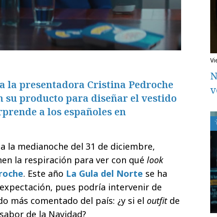
v
N
 a la presentadora Cristina Pedroche
v
n su producto para diseñar el vestido
rprende a los españoles en
a la medianoche del 31 de diciembre,
en la respiración para ver con qué
look
droche
. Este año
La Gula del Norte
se ha
xpectación, pues podría intervenir de
do más comentado del país: ¿y si el
outfit
de
 sabor de la Navidad?