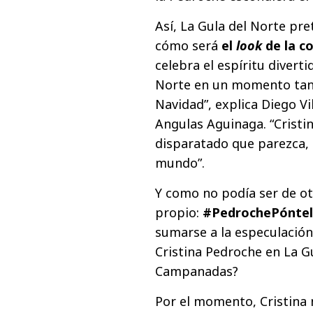
Así, La Gula del Norte pre
cómo será
el
look
de la c
celebra el espíritu divert
Norte en un momento tan 
Navidad”, explica Diego V
Angulas Aguinaga. “Cristin
disparatado que parezca, 
mundo”.
Y como no podía ser de o
propio:
#PedrochePónte
sumarse a la especulación 
Cristina Pedroche en La G
Campanadas?
Por el momento, Cristina n