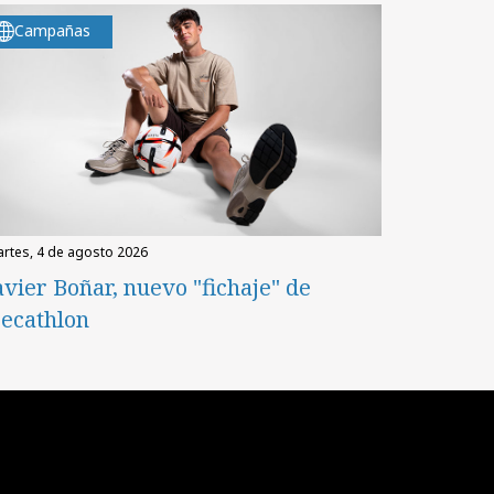
Campañas
martes, 4 de agosto 2026
avier Boñar, nuevo "fichaje" de
ecathlon