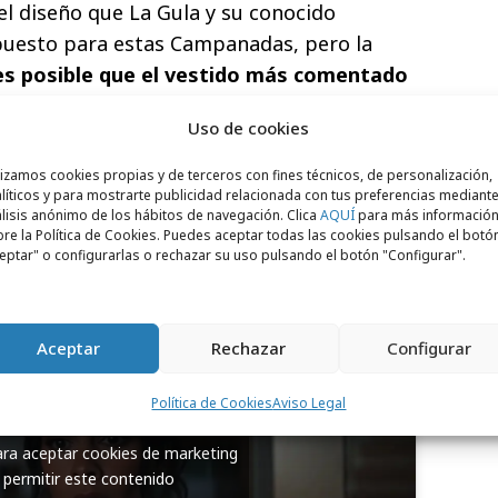
el diseño que La Gula y su conocido
ropuesto para estas Campanadas, pero la
s posible que el vestido más comentado
n La Gula?
Uso de cookies
a por sorprender, La Gula del Norte
lizamos cookies propias y de terceros con fines técnicos, de personalización,
ico de nuestras mesas en el centro de
líticos y para mostrarte publicidad relacionada con tus preferencias mediante
ntando la forma en que vivimos la Navidad y
lisis anónimo de los hábitos de navegación. Clica
AQUÍ
para más informació
re la Política de Cookies. Puedes aceptar todas las cookies pulsando el botó
 en conversación.
eptar" o configurarlas o rechazar su uso pulsando el botón "Configurar".
Aceptar
Rechazar
Configurar
Política de Cookies
Aviso Legal
para aceptar cookies de marketing
 permitir este contenido