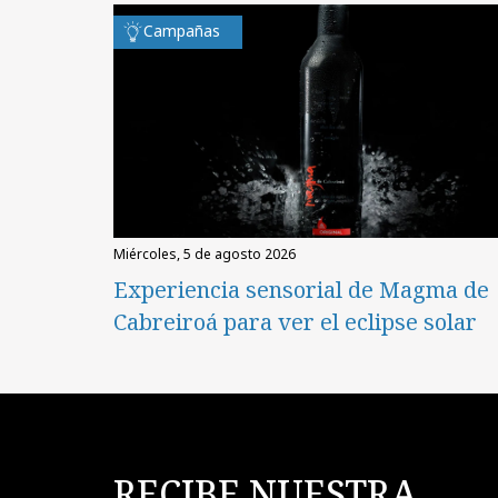
Campañas
miércoles, 5 de agosto 2026
Experiencia sensorial de Magma de
Cabreiroá para ver el eclipse solar
RECIBE NUESTRA