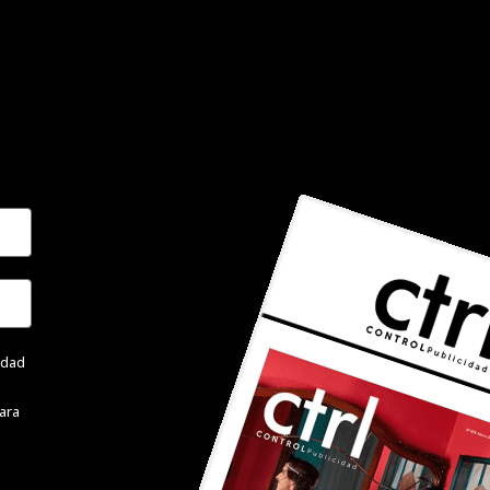
cidad
ara