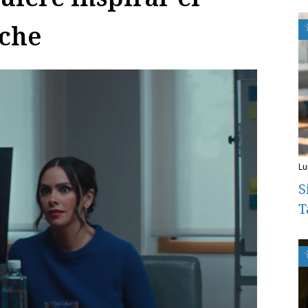
oche
l
S
T