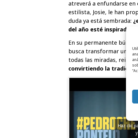
atreverá a enfundarse en 
estilista, Josie, le han p
duda ya está sembrada:
¿e
del año esté inspirado e
En su permanente búsqued
Uti
busca transformar un clás
ana
todas las miradas, reinve
aná
sob
convirtiendo la tradición
"Ac
Haz clic 
y