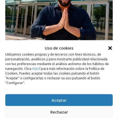
Uso de cookies
viernes, 24 de julio 2026
Utilizamos cookies propias y de terceros con fines técnicos, de
Samsung cuela al tiktoker Javi Hoyos en
personalización, analíticos y para mostrarte publicidad relacionada
LinkedIn
con tus preferencias mediante el análisis anónimo de los hábitos de
navegación. Clica
AQUÍ
para más información sobre la Política de
Cookies. Puedes aceptar todas las cookies pulsando el botón
"Aceptar" o configurarlas o rechazar su uso pulsando el botón
Opinión
"Configurar".
Aceptar
Rechazar