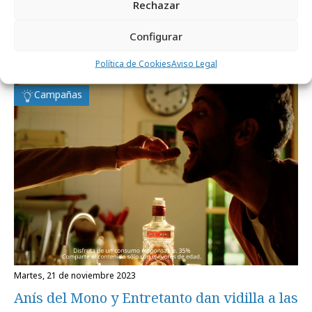
Rechazar
jueves, 26 de junio 2025
t2ó ONE adquiere la agencia española Fly
Configurar
Me To The Moon
Política de Cookies
Aviso Legal
Campañas
martes, 21 de noviembre 2023
Anís del Mono y Entretanto dan vidilla a las