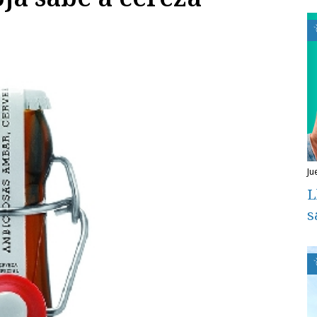
ju
L
s