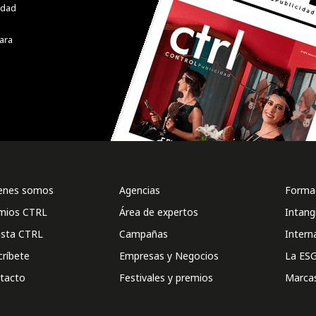
cidad
ara
enes somos
Agencias
Formac
mios CTRL
Área de expertos
Intang
ista CTRL
Campañas
Intern
críbete
Empresas y Negocios
La ESG
tacto
Festivales y premios
Marca