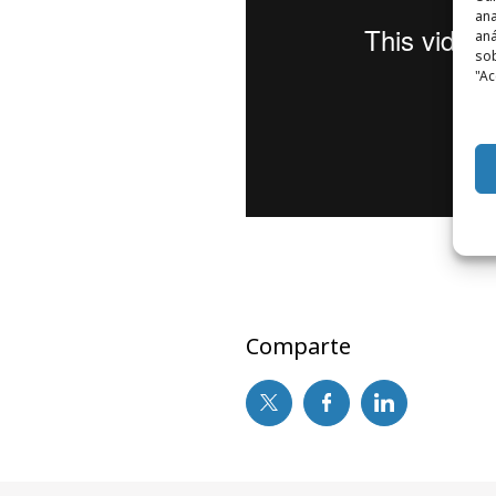
ana
aná
sob
"Ac
Comparte