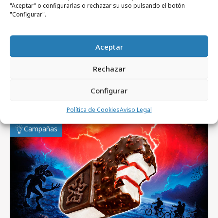
"Aceptar" o configurarlas o rechazar su uso pulsando el botón
iProspect seguirá siendo la agencia de
"Configurar".
medios de Vodafone España
Aceptar
Rechazar
Artículos recientes
Configurar
Política de Cookies
Aviso Legal
Campañas