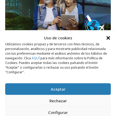
Uso de cookies
Utilizamos cookies propias y de terceros con fines técnicos, de
miércoles, 12 de junio 2024
personalización, analíticos y para mostrarte publicidad relacionada
con tus preferencias mediante el análisis anónimo de los hábitos de
Actimel busca pareja de más de 50 años
navegación. Clica
AQUÍ
para más información sobre la Política de
Cookies. Puedes aceptar todas las cookies pulsando el botón
"Aceptar" o configurarlas o rechazar su uso pulsando el botón
La ESG de las marcas a examen
"Configurar".
Aceptar
Rechazar
Configurar