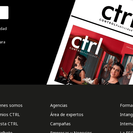
cidad
ara
enes somos
Agencias
Formac
mios CTRL
Área de expertos
Intang
ista CTRL
Campañas
Intern
críbete
Empresas y Negocios
La ESG