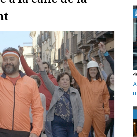
nt
v
A
m