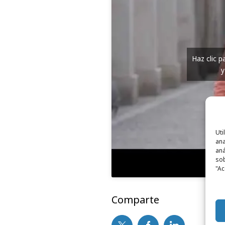
Haz clic 
y
Uti
ana
aná
sob
"Ac
Comparte