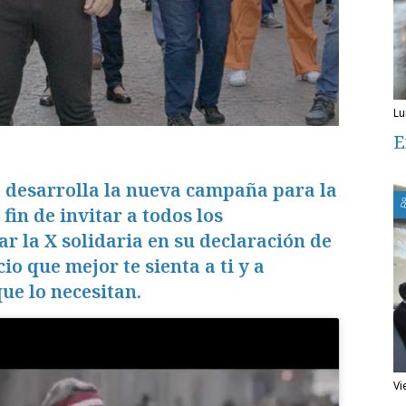
l
E
 desarrolla la nueva campaña para la
fin de invitar a todos los
r la X solidaria en su declaración de
cio que mejor te sienta a ti y a
ue lo necesitan.
v