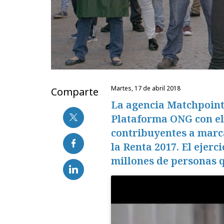
martes, 17 de abril 2018
Comparte
La agencia Matchpoint
Plataforma ONG con el 
contribuyentes a marca
la Renta 2017. El ejerci
millones de personas q