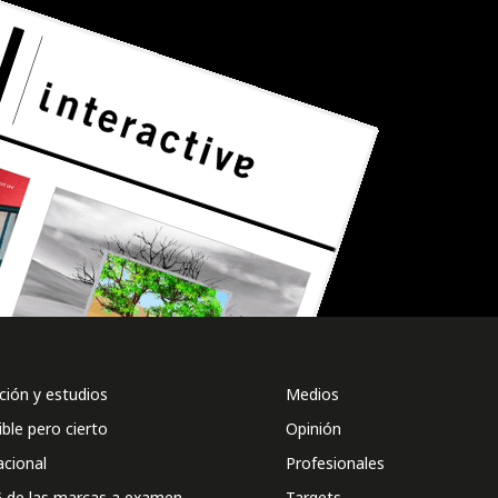
ión y estudios
Medios
ible pero cierto
Opinión
acional
Profesionales
 de las marcas a examen
Targets