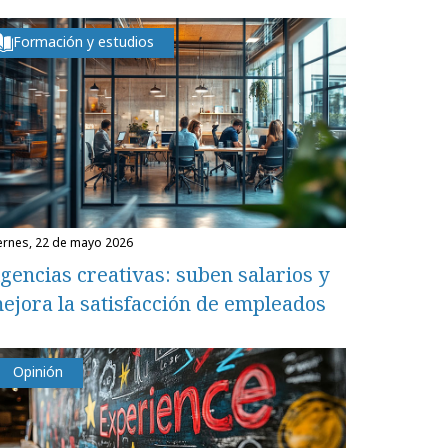
Formación y estudios
iernes, 22 de mayo 2026
gencias creativas: suben salarios y
ejora la satisfacción de empleados
Opinión