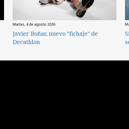
martes, 4 de agosto 2026
Javier Boñar, nuevo "fichaje" de
S
Decathlon
s