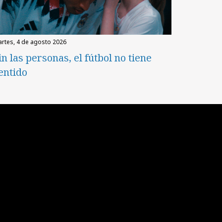
martes, 4 de agosto 2026
in las personas, el fútbol no tiene
entido