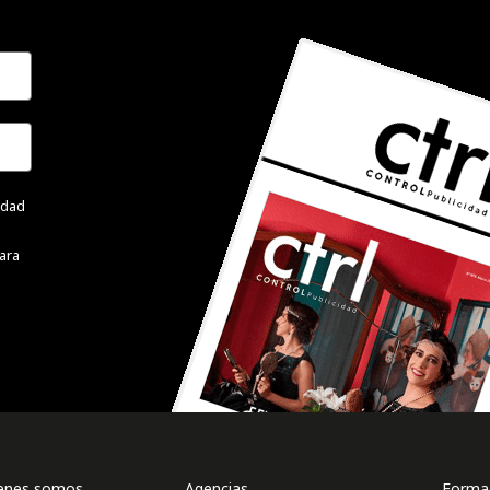
cidad
ara
enes somos
Agencias
Formac