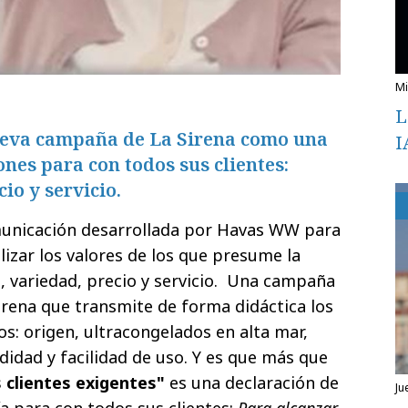
L
eva campaña de La Sirena como una
I
ones para con todos sus clientes:
cio y servicio.
unicación desarrollada por Havas WW para
izar los valores de los que presume la
d, variedad, precio y servicio. Una campaña
irena que transmite de forma didáctica los
s: origen, ultracongelados en alta mar,
didad y facilidad de uso. Y es que más que
clientes exigentes"
es una declaración de
ju
a para con todos sus clientes:
Para alcanzar