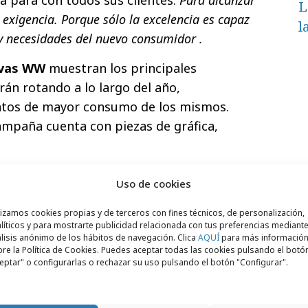
L
a exigencia. Porque sólo la excelencia es capaz
l
 y necesidades del nuevo consumidor .
vas WW
muestran los principales
rán rotando a lo largo del año,
ntos de mayor consumo de los mismos.
ampaña cuenta con piezas de gráfica,
r de La Cosa, ha trasladado a la pantalla un
Uso de cookies
estética muy potente, un humor original y
esultan entrañables y a la vez nos atraen
lizamos cookies propias y de terceros con fines técnicos, de personalización,
líticos y para mostrarte publicidad relacionada con tus preferencias mediante
r productos de la Sirena.
lisis anónimo de los hábitos de navegación. Clica
AQUÍ
para más informació
re la Política de Cookies. Puedes aceptar todas las cookies pulsando el botó
eptar" o configurarlas o rechazar su uso pulsando el botón "Configurar".
z5R4