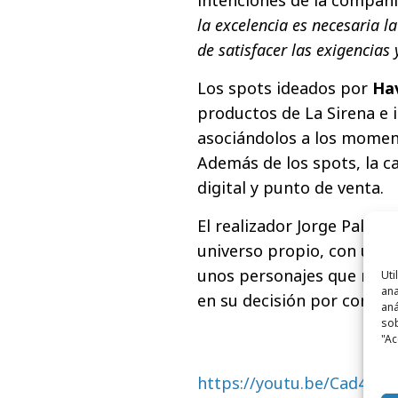
la excelencia es necesaria l
de satisfacer las exigencias
Los spots ideados por
Ha
productos de La Sirena e i
asociándolos a los mome
Además de los spots, la c
digital y punto de venta.
El realizador Jorge Paloma
universo propio, con una 
unos personajes que nos r
Uti
ana
en su decisión por compra
aná
sob
"Ac
https://youtu.be/Cad4SQj