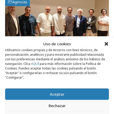
Agencias
Uso de cookies
Utilizamos cookies propias y de terceros con fines técnicos, de
personalización, analíticos y para mostrarte publicidad relacionada
lunes, 20 de julio 2026
con tus preferencias mediante el análisis anónimo de los hábitos de
La era de la creatividad aumentada
navegación. Clica
AQUÍ
para más información sobre la Política de
Cookies. Puedes aceptar todas las cookies pulsando el botón
"Aceptar" o configurarlas o rechazar su uso pulsando el botón
"Configurar".
Formación y estudios
Aceptar
Rechazar