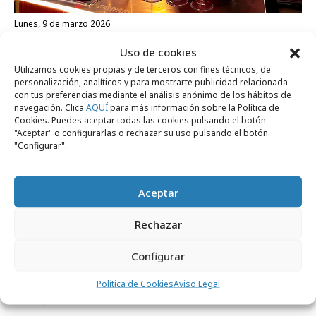
lunes, 9 de marzo 2026
Campari se estrena en el Festival de
Uso de cookies
Málaga
Utilizamos cookies propias y de terceros con fines técnicos, de
personalización, analíticos y para mostrarte publicidad relacionada
con tus preferencias mediante el análisis anónimo de los hábitos de
navegación. Clica
AQUÍ
para más información sobre la Política de
Campañas
Cookies. Puedes aceptar todas las cookies pulsando el botón
"Aceptar" o configurarlas o rechazar su uso pulsando el botón
"Configurar".
Aceptar
Rechazar
Configurar
Política de Cookies
Aviso Legal
martes, 7 de octubre 2025