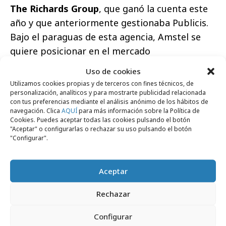
The Richards Group
, que ganó la cuenta este
año y que anteriormente gestionaba Publicis.
Bajo el paraguas de esta agencia, Amstel se
quiere posicionar en el mercado
estadounidense como un producto de
Uso de cookies
importación. Este nuevo esfuerzo alcanza a un
Utilizamos cookies propias y de terceros con fines técnicos, de
target demográfico más joven que 30-35 años,
personalización, analíticos y para mostrarte publicidad relacionada
con tus preferencias mediante el análisis anónimo de los hábitos de
con inserciones en revistas como Spin, Maxim
navegación. Clica
AQUÍ
para más información sobre la Política de
Cookies. Puedes aceptar todas las cookies pulsando el botón
y compra de espacios en la serie Perdidos.
"Aceptar" o configurarlas o rechazar su uso pulsando el botón
"Configurar".
Aceptar
Rechazar
Comparte
Configurar