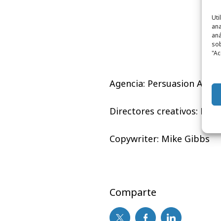
Uti
ana
aná
sob
"Ac
Agencia: Persuasion Arts 
Directores creativos: Dio
Copywriter: Mike Gibbs
Comparte