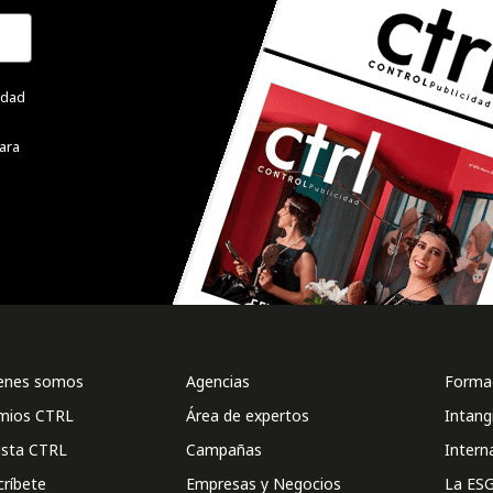
cidad
ara
enes somos
Agencias
Formac
mios CTRL
Área de expertos
Intang
ista CTRL
Campañas
Intern
críbete
Empresas y Negocios
La ESG