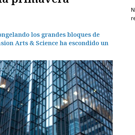
N
r
ongelando los grandes bloques de
asion Arts & Science ha escondido un