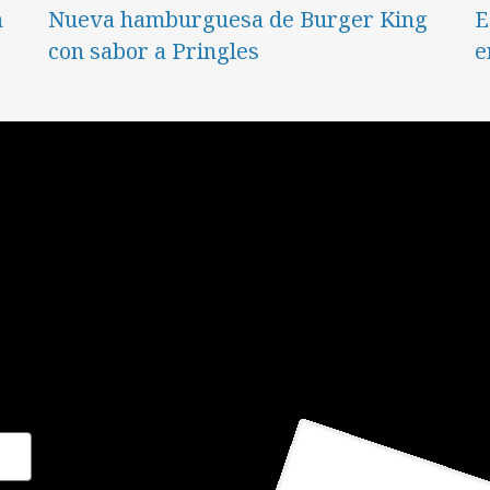
n
Nueva hamburguesa de Burger King
E
con sabor a Pringles
e