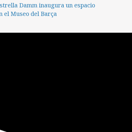
strella Damm inaugura un espacio
n el Museo del Barça