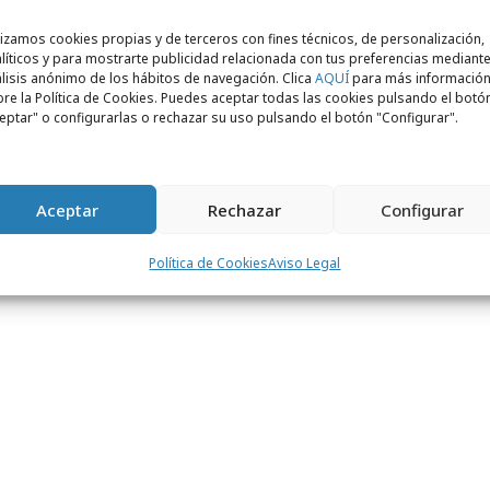
lizamos cookies propias y de terceros con fines técnicos, de personalización,
líticos y para mostrarte publicidad relacionada con tus preferencias mediante
lisis anónimo de los hábitos de navegación. Clica
AQUÍ
para más informació
Ficha técnica
re la Política de Cookies. Puedes aceptar todas las cookies pulsando el botó
eptar" o configurarlas o rechazar su uso pulsando el botón "Configurar".
& Sciences, EE.UU
Aceptar
Rechazar
Configurar
n Hughes, Mark Johnson
Política de Cookies
Aviso Legal